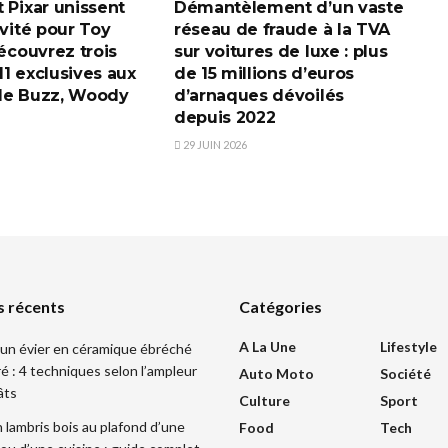
 Pixar unissent
Démantèlement d’un vaste
ivité pour Toy
réseau de fraude à la TVA
découvrez trois
sur voitures de luxe : plus
1 exclusives aux
de 15 millions d’euros
de Buzz, Woody
d’arnaques dévoilés
depuis 2022
29 JUIN 2026
s récents
Catégories
A La Une
Lifestyle
un évier en céramique ébréché
ré : 4 techniques selon l’ampleur
Auto Moto
Société
âts
Culture
Sport
 lambris bois au plafond d’une
Food
Tech