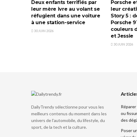
Deux enfants terrifiés par
Porsche et
leur mère ivre au volant se
leur créat
réfugient dans une voiture
Story 5 : 
à une station-service
Porsche 91
couleurs 
30 JUIN 2026
et Jessie
30 JUIN 2026
Article
Réparer 
DailyTrendy sélectionne pour vous les
ou fissu
meilleurs contenus du moment dans les
des dég
univers de l'automobile, du lifestyle, du
sport, de la tech et la culture.
Poser un