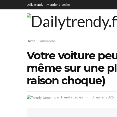
DailyTrendy
Mentions légales
Home
Auto Moto
Votre voiture peu
même sur une pla
raison choque)
par
Trendy James
3 janvier 2025