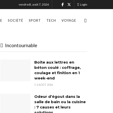
vendredi, août 7, 2026
Login
LE
SOCIÉTÉ
SPORT
TECH
VOYAGE
Incontournable
Boîte aux lettres en
béton coulé : coffrage,
coulage et finition en 1
week-end
2 AOÛT 2026
Odeur d’égout dans la
salle de bain ou la cuisine
: 7 causes et leurs
solutions