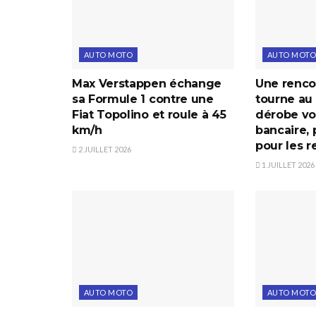
AUTO MOTO
AUTO MOTO
Max Verstappen échange
Une renco
sa Formule 1 contre une
tourne au 
Fiat Topolino et roule à 45
dérobe voi
km/h
bancaire, 
pour les r
2 JUILLET 2026
1 JUILLET 2026
AUTO MOTO
AUTO MOTO