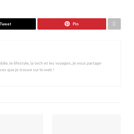
Tweet
Pin
ile, le lifestyle, la tech et les voyages, je vous partage
es que je trouve sur le web !