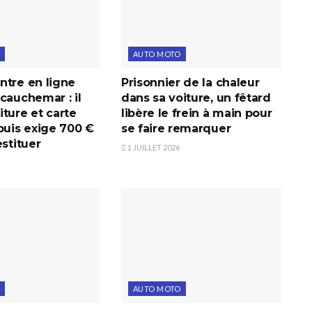
AUTO MOTO
ntre en ligne
Prisonnier de la chaleur
cauchemar : il
dans sa voiture, un fêtard
ture et carte
libère le frein à main pour
puis exige 700 €
se faire remarquer
estituer
1 JUILLET 2026
AUTO MOTO