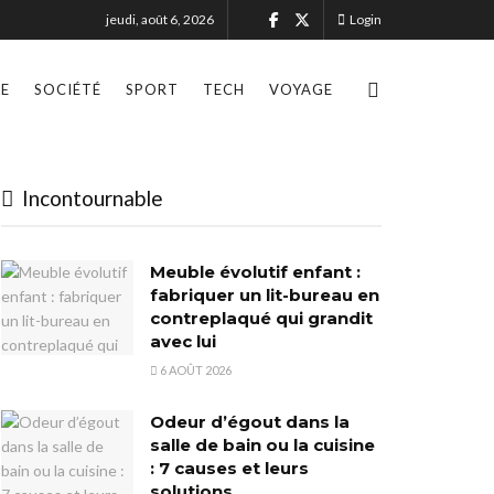
jeudi, août 6, 2026
Login
LE
SOCIÉTÉ
SPORT
TECH
VOYAGE
Incontournable
Meuble évolutif enfant :
fabriquer un lit-bureau en
contreplaqué qui grandit
avec lui
6 AOÛT 2026
Odeur d’égout dans la
salle de bain ou la cuisine
: 7 causes et leurs
solutions