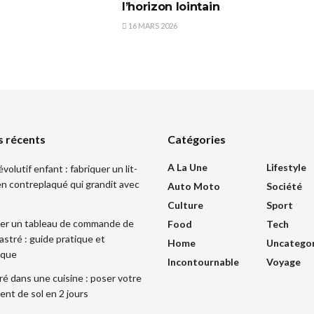
l’horizon lointain
16 MARS 2026
s récents
Catégories
A La Une
Lifestyle
olutif enfant : fabriquer un lit-
n contreplaqué qui grandit avec
Auto Moto
Société
Culture
Sport
er un tableau de commande de
Food
Tech
astré : guide pratique et
Home
Uncatego
ique
Incontournable
Voyage
ré dans une cuisine : poser votre
nt de sol en 2 jours