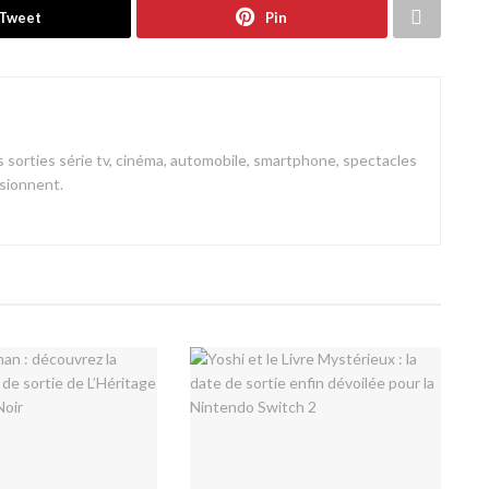
Tweet
Pin
 sorties série tv, cinéma, automobile, smartphone, spectacles
ssionnent.