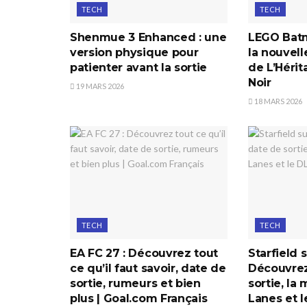
TECH
TECH
Shenmue 3 Enhanced : une
LEGO Batm
version physique pour
la nouvell
patienter avant la sortie
de L’Hérit
Noir
19 MARS 2026
18 MARS 2026
TECH
TECH
EA FC 27 : Découvrez tout
Starfield s
ce qu’il faut savoir, date de
Découvrez
sortie, rumeurs et bien
sortie, la 
plus | Goal.com Français
Lanes et l