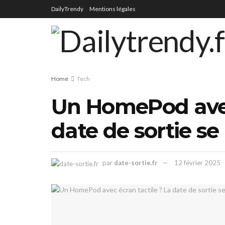
DailyTrendy
Mentions légales
Home
Tech
Un HomePod avec 
date de sortie se
par
date-sortie.fr
12 février 2025