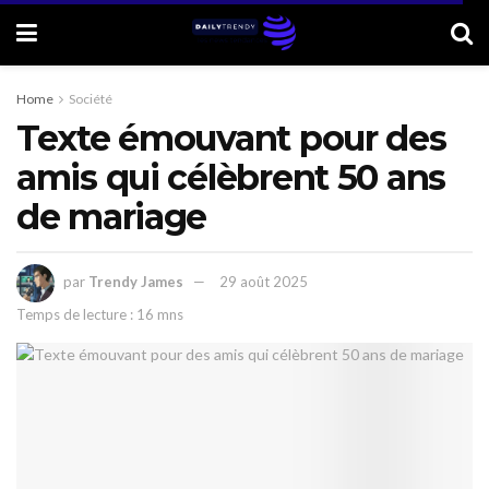
Home
Société
Texte émouvant pour des
amis qui célèbrent 50 ans
de mariage
par
Trendy James
29 août 2025
Temps de lecture : 16 mns