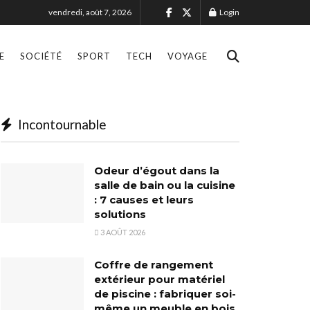
vendredi, août 7, 2026
Login
E
SOCIÉTÉ
SPORT
TECH
VOYAGE
Incontournable
Odeur d’égout dans la
salle de bain ou la cuisine
: 7 causes et leurs
solutions
3 AOÛT 2026
Coffre de rangement
extérieur pour matériel
de piscine : fabriquer soi-
même un meuble en bois