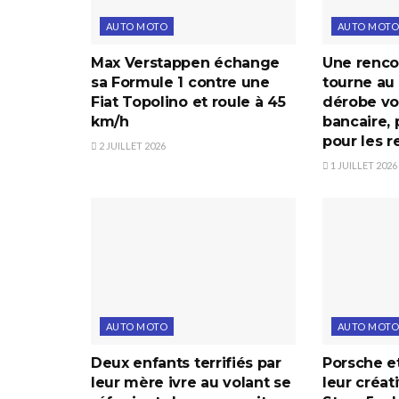
AUTO MOTO
AUTO MOTO
Max Verstappen échange
Une renco
sa Formule 1 contre une
tourne au 
Fiat Topolino et roule à 45
dérobe voi
km/h
bancaire, 
pour les r
2 JUILLET 2026
1 JUILLET 2026
AUTO MOTO
AUTO MOTO
Deux enfants terrifiés par
Porsche et
leur mère ivre au volant se
leur créat