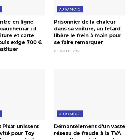
AUTO MOTO
ntre en ligne
Prisonnier de la chaleur
cauchemar : il
dans sa voiture, un fêtard
ture et carte
libère le frein à main pour
puis exige 700 €
se faire remarquer
estituer
1 JUILLET 2026
AUTO MOTO
 Pixar unissent
Démantèlement d’un vaste
ivité pour Toy
réseau de fraude à la TVA