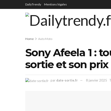
DailyTrendy
Mentions légales
Home
Auto Moto
Sony Afeela 1 : t
sortie et son prix
par
date-sortie.fr
8 janvier 2025
T