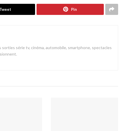
Tweet
Pin
 sorties série tv, cinéma, automobile, smartphone, spectacles
ssionnent.