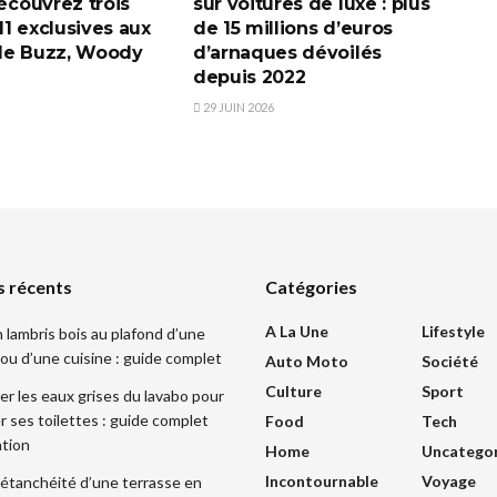
découvrez trois
sur voitures de luxe : plus
1 exclusives aux
de 15 millions d’euros
de Buzz, Woody
d’arnaques dévoilés
depuis 2022
29 JUIN 2026
s récents
Catégories
A La Une
Lifestyle
 lambris bois au plafond d’une
ou d’une cuisine : guide complet
Auto Moto
Société
Culture
Sport
r les eaux grises du lavabo pour
r ses toilettes : guide complet
Food
Tech
ation
Home
Uncatego
Incontournable
Voyage
l’étanchéité d’une terrasse en