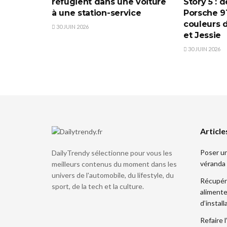
réfugient dans une voiture
Story 5 : 
à une station-service
Porsche 91
couleurs 
30 JUIN 2026
et Jessie
30 JUIN 2026
Article
Poser un
DailyTrendy sélectionne pour vous les
véranda 
meilleurs contenus du moment dans les
univers de l'automobile, du lifestyle, du
Récupére
sport, de la tech et la culture.
alimente
d’install
Refaire 