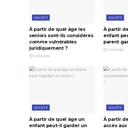
SOCIÉTÉ
SOCIÉTÉ
À partir de quel âge les
À partir d
seniors sont-ils considérés
enfant peu
comme vulnérables
parent ga
juridiquement ?
5 JUIN 2026
6 JUIN 2026
SOCIÉTÉ
SOCIÉTÉ
À partir de quel âge un
À partir d
enfant peut-il garder un
accès aux