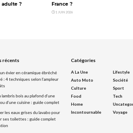
 adulte ?
France ?
1 JUIN 2026
s récents
Catégories
A La Une
Lifestyle
un évier en céramique ébréché
ré : 4 techniques selon l’ampleur
Auto Moto
Société
âts
Culture
Sport
 lambris bois au plafond d’une
Food
Tech
ou d’une cuisine : guide complet
Home
Uncatego
Incontournable
Voyage
r les eaux grises du lavabo pour
r ses toilettes : guide complet
ation