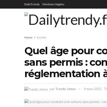
DailyTrendy
Mentions légales
Home
Société
Quel âge pour co
sans permis : con
réglementation à
par
Trendy James
4 mars 2025
Te