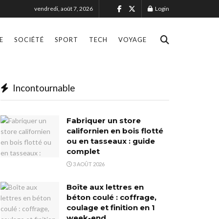
vendredi, août 7, 2026
Login
E
SOCIÉTÉ
SPORT
TECH
VOYAGE
Incontournable
Fabriquer un store
californien en bois flotté
ou en tasseaux : guide
complet
3 AOÛT 2026
Boîte aux lettres en
béton coulé : coffrage,
coulage et finition en 1
week-end