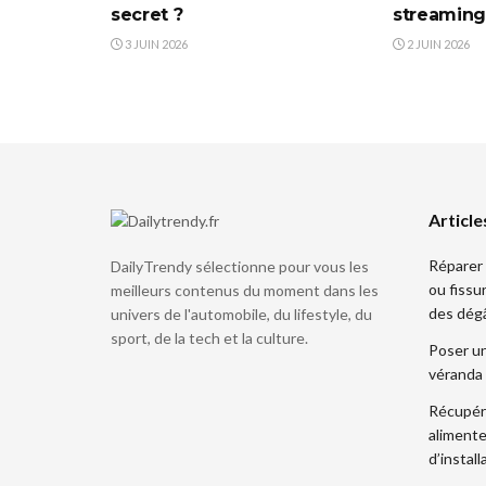
secret ?
streaming
3 JUIN 2026
2 JUIN 2026
Article
Réparer 
DailyTrendy sélectionne pour vous les
ou fissu
meilleurs contenus du moment dans les
des dég
univers de l'automobile, du lifestyle, du
sport, de la tech et la culture.
Poser un
véranda 
Récupére
alimente
d’install