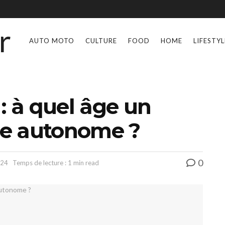
AUTO MOTO
CULTURE
FOOD
HOME
LIFESTYL
: à quel âge un
tre autonome ?
0
024
Temps de lecture : 1 min read