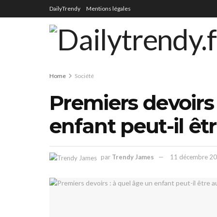
DailyTrendy
Mentions légales
Home
Société
Premiers devoirs 
enfant peut-il ê
par
Trendy James
11 décembre 2