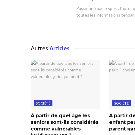
Passionné par le sport, l'automob
toutes les informations tendanc
Autres
Articles
SOCIÉTÉ
SOCIÉTÉ
À partir de quel âge les
À partir d
seniors sont-ils considérés
enfant peu
comme vulnérables
parent ga