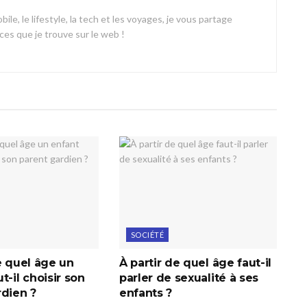
ile, le lifestyle, la tech et les voyages, je vous partage
es que je trouve sur le web !
SOCIÉTÉ
e quel âge un
À partir de quel âge faut-il
t-il choisir son
parler de sexualité à ses
rdien ?
enfants ?