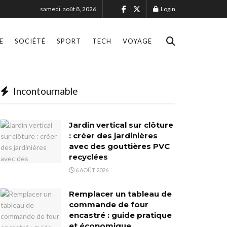
samedi, août 8, 2026
Login
E
SOCIÉTÉ
SPORT
TECH
VOYAGE
Incontournable
Jardin vertical sur clôture
: créer des jardinières
avec des gouttières PVC
recyclées
6 AOÛT 2026
Remplacer un tableau de
commande de four
encastré : guide pratique
et économique