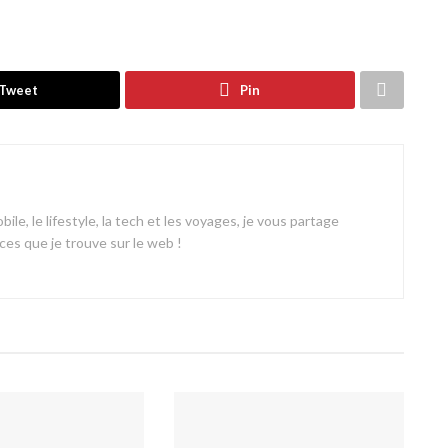
Tweet
Pin
ile, le lifestyle, la tech et les voyages, je vous partage
es que je trouve sur le web !