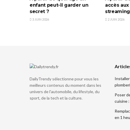
enfant peut-il garder un
accès aux
secret ?
streaming
3 JUIN 2026
2 JUIN 2026
Article
Installe
DailyTrendy sélectionne pour vous les
plomberi
meilleurs contenus du moment dans les
univers de l'automobile, du lifestyle, du
Poser de
sport, de la tech et la culture.
cuisine 
Remplace
en 1 heu