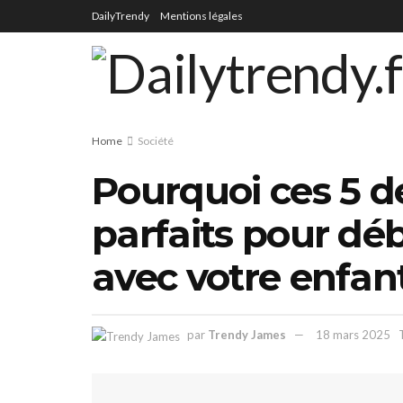
DailyTrendy
Mentions légales
Home
Société
Pourquoi ces 5 d
parfaits pour déb
avec votre enfan
par
Trendy James
18 mars 2025