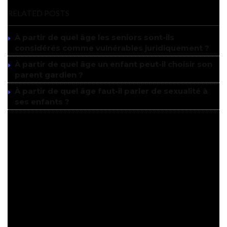
RELATED POSTS
À partir de quel âge les seniors sont-ils
considérés comme vulnérables juridiquement ?
À partir de quel âge un enfant peut-il choisir son
parent gardien ?
À partir de quel âge faut-il parler de sexualité à
ses enfants ?
Les bénéficiaires de la pension de
réversion : un droit conditionné
par l’âge, les liens et les ressources
Le principal destinataire de la pension de réversion reste le
conjoint survivant, mais la réalité est davantage nuancée. En effet,
la gagnante de ce droit doit répondre à plusieurs critères essentiels,