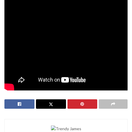
Retraite
.
Partager sur les réseaux
L’article
Pension de réversion : qui y a droit et comment en faire la
demande ?
est à lire sur
A partir de quel âge ?