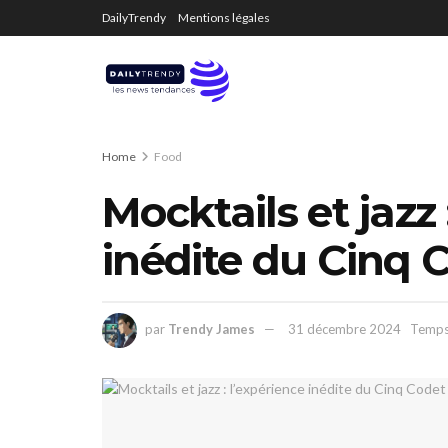
DailyTrendy
Mentions légales
Home
Food
Mocktails et jazz 
inédite du Cinq 
par
Trendy James
31 décembre 2024
Temps 