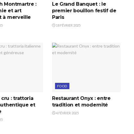
h Montmartre :
Le Grand Banquet : le
ie et art
premier bouillon festif de
 à merveille
Paris
25
18 FÉVRIER 2025
FOOD
ru : trattoria
Restaurant Onyx : entre
authentique et
tradition et modernité
e
4 FÉVRIER 2025
25