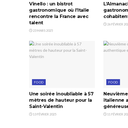
Vinello : un bistrot
L’Almanac
gastronomique où l’Italie
gastronom
rencontre la France avec
cohabitent
talent
26 FÉVRIER 20
23 MARS 2025
FOOD
FOOD
Une soirée inoubliable à 57
Neuvième c
mètres de hauteur pour la
italienne 
Saint-Valentin
généreus
13 FÉVRIER 2025
11 FÉVRIER 20