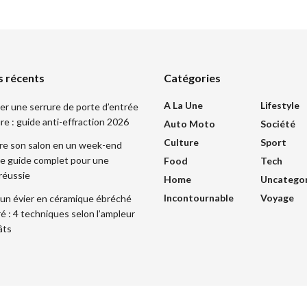
s récents
Catégories
A La Une
Lifestyle
r une serrure de porte d’entrée
re : guide anti-effraction 2026
Auto Moto
Société
Culture
Sport
re son salon en un week-end
 le guide complet pour une
Food
Tech
réussie
Home
Uncatego
Incontournable
Voyage
un évier en céramique ébréché
ré : 4 techniques selon l’ampleur
âts