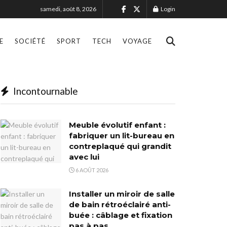
samedi, août 8, 2026
Login
E
SOCIÉTÉ
SPORT
TECH
VOYAGE
Incontournable
Meuble évolutif enfant :
fabriquer un lit-bureau en
contreplaqué qui grandit
avec lui
6 AOÛT 2026
Installer un miroir de salle
de bain rétroéclairé anti-
buée : câblage et fixation
pas à pas