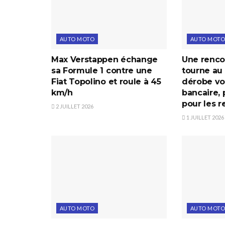
AUTO MOTO
AUTO MOTO
Max Verstappen échange
Une renco
sa Formule 1 contre une
tourne au 
Fiat Topolino et roule à 45
dérobe voi
km/h
bancaire, 
pour les r
2 JUILLET 2026
1 JUILLET 2026
AUTO MOTO
AUTO MOTO