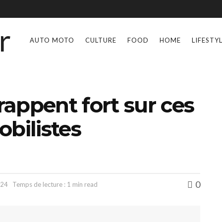
AUTO MOTO
CULTURE
FOOD
HOME
LIFESTY
appent fort sur ces
obilistes
0
024
Temps de lecture : 1 min read