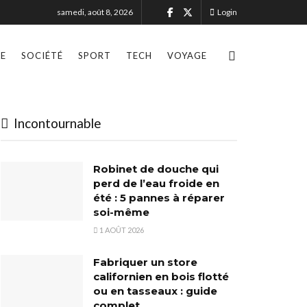
samedi, août 8, 2026
Login
LE
SOCIÉTÉ
SPORT
TECH
VOYAGE
Incontournable
Robinet de douche qui
perd de l’eau froide en
été : 5 pannes à réparer
soi-même
1 AOÛT 2026
Fabriquer un store
californien en bois flotté
ou en tasseaux : guide
complet