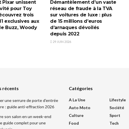
 Pixar unissent
Démantèlement d’un vaste
ivité pour Toy
réseau de fraude à la TVA
découvrez trois
sur voitures de luxe : plus
1 exclusives aux
de 15 millions d’euros
de Buzz, Woody
d’arnaques dévoilés
depuis 2022
29 JUIN 2026
s récents
Catégories
A La Une
Lifestyle
r une serrure de porte d’entrée
re : guide anti-effraction 2026
Auto Moto
Société
Culture
Sport
re son salon en un week-end
 le guide complet pour une
Food
Tech