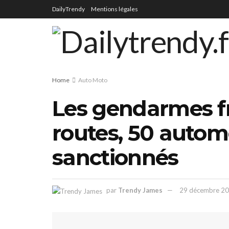
DailyTrendy
Mentions légales
Home
Auto Moto
Les gendarmes fr
routes, 50 autom
sanctionnés
par
Trendy James
29 décembre 2