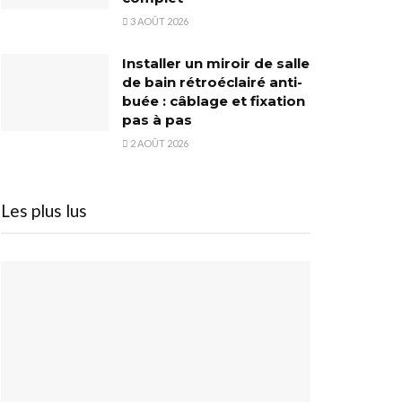
3 AOÛT 2026
Installer un miroir de salle
de bain rétroéclairé anti-
buée : câblage et fixation
pas à pas
2 AOÛT 2026
Les plus lus