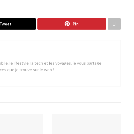
Tweet
Pin
ile, le lifestyle, la tech et les voyages, je vous partage
es que je trouve sur le web !