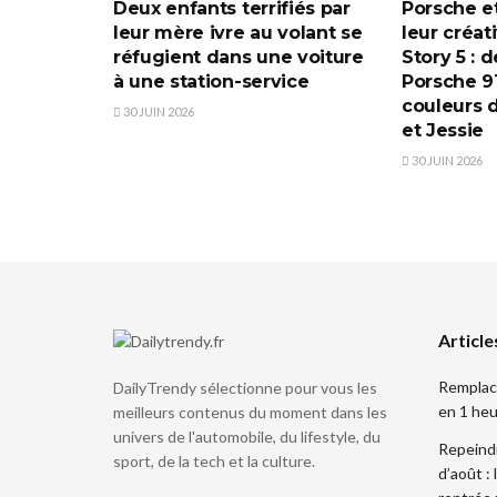
Deux enfants terrifiés par
Porsche et
leur mère ivre au volant se
leur créat
réfugient dans une voiture
Story 5 : 
à une station-service
Porsche 91
couleurs 
30 JUIN 2026
et Jessie
30 JUIN 2026
Article
Remplace
DailyTrendy sélectionne pour vous les
en 1 heu
meilleurs contenus du moment dans les
univers de l'automobile, du lifestyle, du
Repeind
sport, de la tech et la culture.
d’août :