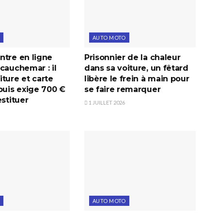
AUTO MOTO
ntre en ligne
Prisonnier de la chaleur
cauchemar : il
dans sa voiture, un fêtard
ture et carte
libère le frein à main pour
puis exige 700 €
se faire remarquer
estituer
1 JUILLET 2026
AUTO MOTO