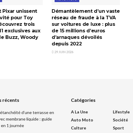
 Pixar unissent
Démantèlement d’un vaste
ivité pour Toy
réseau de fraude à la TVA
découvrez trois
sur voitures de luxe : plus
1 exclusives aux
de 15 millions d’euros
de Buzz, Woody
d’arnaques dévoilés
depuis 2022
29 JUIN 2026
s récents
Catégories
A La Une
Lifestyle
l’étanchéité d’une terrasse en
ec membrane liquide : guide
Auto Moto
Société
 en 1 journée
Culture
Sport