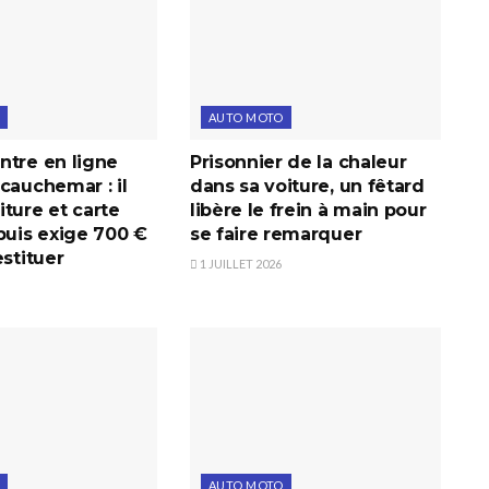
AUTO MOTO
ntre en ligne
Prisonnier de la chaleur
cauchemar : il
dans sa voiture, un fêtard
ture et carte
libère le frein à main pour
puis exige 700 €
se faire remarquer
estituer
1 JUILLET 2026
AUTO MOTO