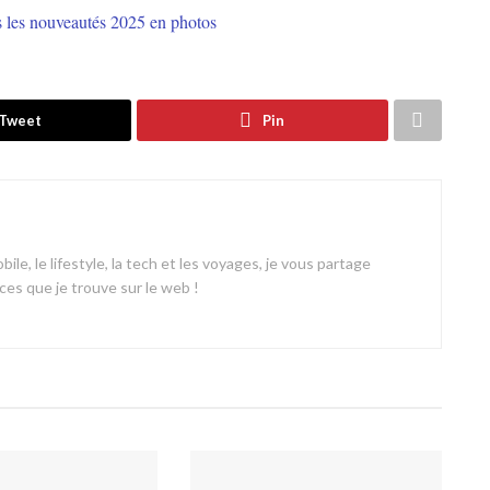
s les nouveautés 2025 en photos
Tweet
Pin
ile, le lifestyle, la tech et les voyages, je vous partage
es que je trouve sur le web !