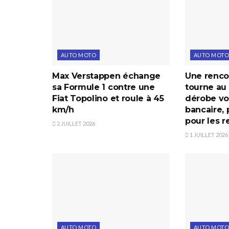
AUTO MOTO
AUTO MOTO
Max Verstappen échange
Une renco
sa Formule 1 contre une
tourne au 
Fiat Topolino et roule à 45
dérobe voi
km/h
bancaire, 
pour les r
2 JUILLET 2026
1 JUILLET 2026
AUTO MOTO
AUTO MOTO