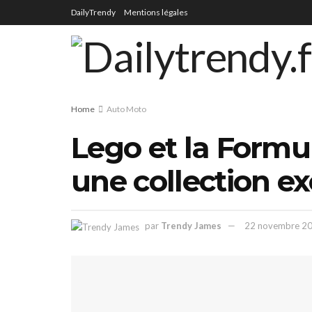
DailyTrendy
Mentions légales
Home
Auto Moto
Lego et la Formul
une collection ex
par
Trendy James
22 novembre 2