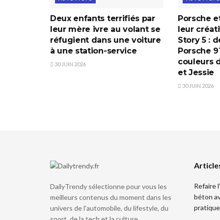
Deux enfants terrifiés par
Porsche et
leur mère ivre au volant se
leur créat
réfugient dans une voiture
Story 5 : 
à une station-service
Porsche 91
couleurs 
30 JUIN 2026
et Jessie
30 JUIN 2026
Article
Refaire 
DailyTrendy sélectionne pour vous les
béton av
meilleurs contenus du moment dans les
pratique
univers de l'automobile, du lifestyle, du
sport, de la tech et la culture.