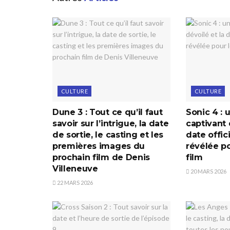
CULTURE
CULTURE
Dune 3 : Tout ce qu’il faut
Sonic 4 : 
savoir sur l’intrigue, la date
captivant 
de sortie, le casting et les
date offic
premières images du
révélée p
prochain film de Denis
film
Villeneuve
20 MARS 2026
22 MARS 2026