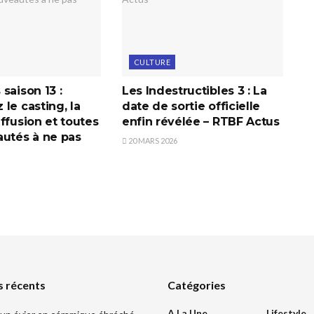
CULTURE
saison 13 :
Les Indestructibles 3 : La
le casting, la
date de sortie officielle
ffusion et toutes
enfin révélée – RTBF Actus
autés à ne pas
20 MARS 2026
s récents
Catégories
A La Une
Lifestyle