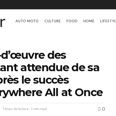
AUTO MOTO
CULTURE
FOOD
HOME
LIFESTY
-d’œuvre des
 tant attendue de sa
près le succès
rywhere All at Once
0
Temps de lecture : 1 min read