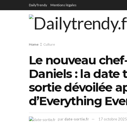
DailyTrendy
Mentions légales
Home
Culture
Le nouveau chef
Daniels : la date
sortie dévoilée a
d’Everything Eve
par
date-sortie.fr
17 octobre 2025