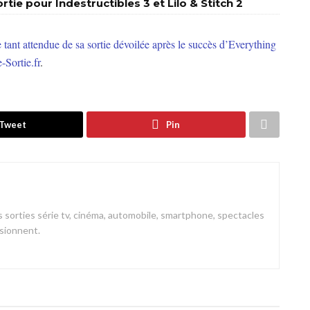
rtie pour Indestructibles 3 et Lilo & Stitch 2
tant attendue de sa sortie dévoilée après le succès d’Everything
-Sortie.fr
.
Tweet
Pin
 sorties série tv, cinéma, automobile, smartphone, spectacles
ssionnent.