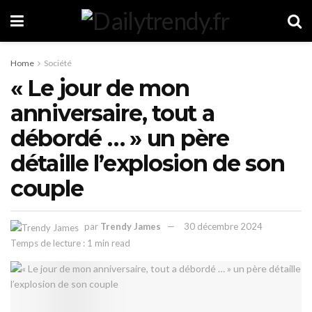
Home
Société
« Le jour de mon
anniversaire, tout a
débordé … » un père
détaille l’explosion de son
couple
par
Trendy James
30 décembre 2024
Temps de lecture : 1 min read