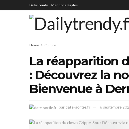
DailyTrendy
Mentions légales
Home
Culture
La réapparition 
: Découvrez la nou
Bienvenue à Der
par
date-sortie.fr
6 septembre 20