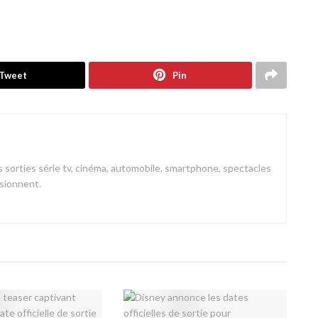
Tweet
Pin
 sorties série tv, cinéma, automobile, smartphone, spectacles
ssionnent.