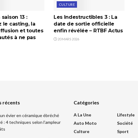
CULTURE
saison 13 :
Les Indestructibles 3 : La
le casting, la
date de sortie officielle
ffusion et toutes
enfin révélée – RTBF Actus
autés à ne pas
20 MARS 2026
s récents
Catégories
A La Une
Lifestyle
un évier en céramique ébréché
ré : 4 techniques selon l’ampleur
Auto Moto
Société
âts
Culture
Sport