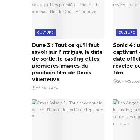
CULTURE
CULTURE
Dune 3 : Tout ce qu’il faut
Sonic 4 : 
savoir sur l’intrigue, la date
captivant 
de sortie, le casting et les
date offic
premières images du
révélée p
prochain film de Denis
film
Villeneuve
20 MARS 2026
22 MARS 2026