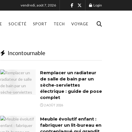
vendredi, août 7, 2026
Login
E
SOCIÉTÉ
SPORT
TECH
VOYAGE
Incontournable
Remplacer un radiateur
de salle de bain par un
sèche-serviettes
électrique : guide de pose
complet
2 AOÛT 2026
Meuble évolutif enfant :
fabriquer un lit-bureau en
contreplaqué qui grandit