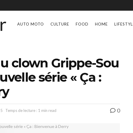
AUTO MOTO
CULTURE
FOOD
HOME
LIFESTYL
du clown Grippe-Sou
velle série « Ça :
ry
0
25
Temps de lecture : 1 min read