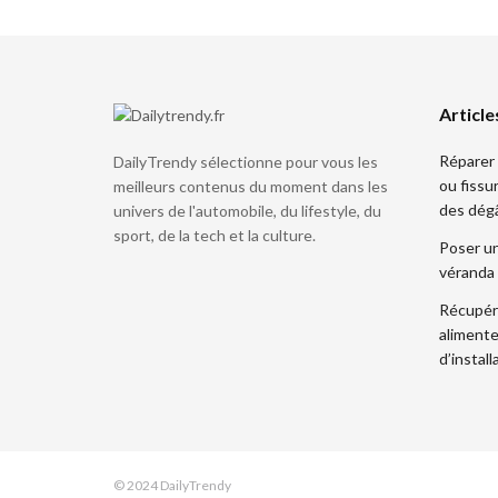
Article
Réparer 
DailyTrendy sélectionne pour vous les
ou fissu
meilleurs contenus du moment dans les
des dég
univers de l'automobile, du lifestyle, du
sport, de la tech et la culture.
Poser un
véranda 
Récupére
alimente
d’install
© 2024 DailyTrendy