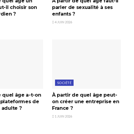
e quel âge un
À partir de quel âge faut-il
t-il choisir son
parler de sexualité à ses
rdien ?
enfants ?
4 JUIN 2026
SOCIÉTÉ
e quel âge a-t-on
À partir de quel âge peut-
 plateformes de
on créer une entreprise en
 adulte ?
France ?
1 JUIN 2026