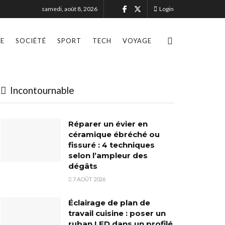
samedi, août 8, 2026
Login
LE
SOCIÉTÉ
SPORT
TECH
VOYAGE
Incontournable
Réparer un évier en
céramique ébréché ou
fissuré : 4 techniques
selon l’ampleur des
dégâts
7 AOÛT 2026
Éclairage de plan de
travail cuisine : poser un
ruban LED dans un profilé