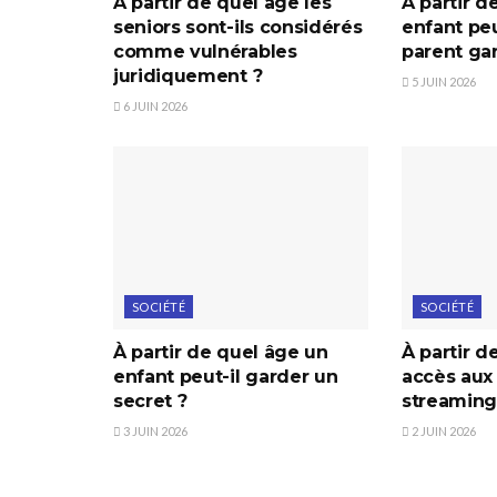
À partir de quel âge les
À partir d
seniors sont-ils considérés
enfant peu
comme vulnérables
parent ga
juridiquement ?
5 JUIN 2026
6 JUIN 2026
SOCIÉTÉ
SOCIÉTÉ
À partir de quel âge un
À partir d
enfant peut-il garder un
accès aux
secret ?
streaming
3 JUIN 2026
2 JUIN 2026