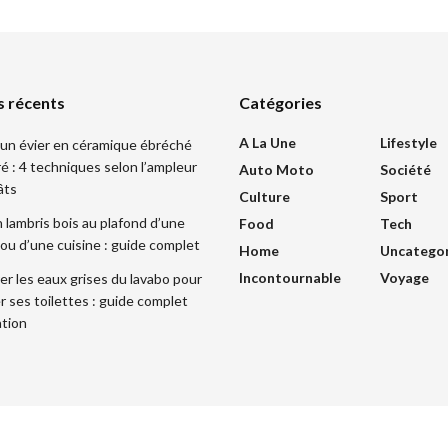
s récents
Catégories
A La Une
Lifestyle
un évier en céramique ébréché
ré : 4 techniques selon l’ampleur
Auto Moto
Société
âts
Culture
Sport
 lambris bois au plafond d’une
Food
Tech
ou d’une cuisine : guide complet
Home
Uncatego
Incontournable
Voyage
r les eaux grises du lavabo pour
r ses toilettes : guide complet
ation