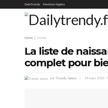
DailyTrendy
Mentions légales
Home
Société
La liste de naissa
complet pour bie
par
Trendy James
24 mars 2025