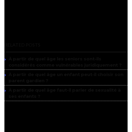
découvrir et apprécier ce genre. En se basant sur des ouvrages
allant de Gallimard Jeunesse à L’École des Loisirs, les parents
pourront accompagner leurs enfants dans cette aventure
stupéfiante.
RELATED POSTS
À partir de quel âge les seniors sont-ils
considérés comme vulnérables juridiquement ?
À partir de quel âge un enfant peut-il choisir son
parent gardien ?
À partir de quel âge faut-il parler de sexualité à
ses enfants ?
Concepts de science-fiction selon
le niveau de compréhension