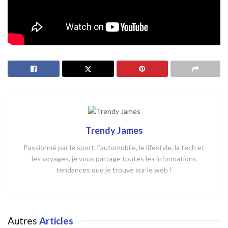
L’article
Guide de la science-fiction pour enfants : Un univers
d’aventures à découvrir en famille
est à lire sur
A partir de quel
âge ?
Trendy James
Passionné par le sport, l'automobile, le lifestyle, la tech et
les voyages, je vous partage toutes les informations
tendances que je trouve sur le web !
Autres
Articles