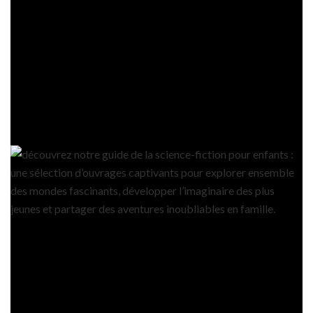
lecteurs plus jeunes, apportant une dimension ludique et éducative
à la science. Les bibliothèques des maisons d’édition comme
Bayard Jeunesse
Nathan
ou
regorgent de pépites littéraires qui
facilitent l’accès au savoir sous forme amusante et captivante. Des
possibilités d’expérimentations pratiques, comme un kit de
volcanisme pour réaliser chez soi, offrent un cadre d’apprentissage
ludique et engageant.
Suggestions de documentaires et livres
Documentaires :
Les mystères de l’univers – chaîne nationale