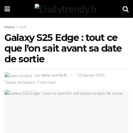
Home
Tech
Galaxy S25 Edge : tout ce
que l’on sait avant sa date
de sortie
par
date-sortie.fr
23 janvier 2025
Temps de lecture : 1 min read