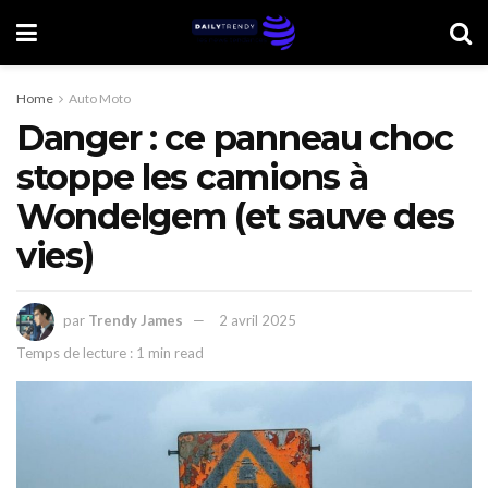
Home
Auto Moto
Danger : ce panneau choc
stoppe les camions à
Wondelgem (et sauve des
vies)
par
Trendy James
2 avril 2025
Temps de lecture : 1 min read