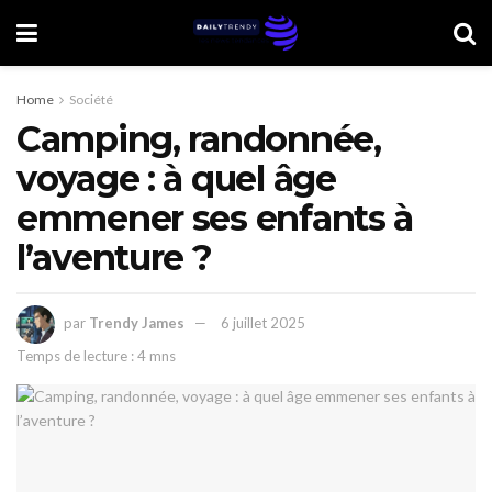
Home
Société
Camping, randonnée,
voyage : à quel âge
emmener ses enfants à
l’aventure ?
par
Trendy James
6 juillet 2025
Temps de lecture : 4 mns