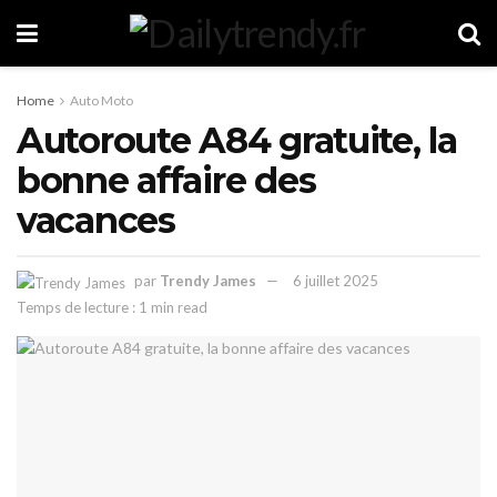
Home
Auto Moto
Autoroute A84 gratuite, la
bonne affaire des
vacances
par
Trendy James
6 juillet 2025
Temps de lecture : 1 min read