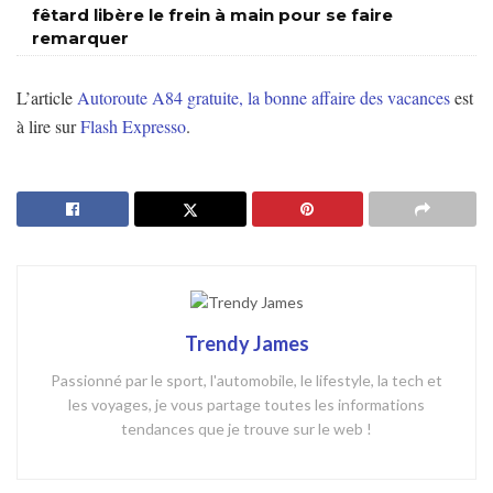
fêtard libère le frein à main pour se faire
remarquer
L’article
Autoroute A84 gratuite, la bonne affaire des vacances
est
à lire sur
Flash Expresso
.
Trendy James
Passionné par le sport, l'automobile, le lifestyle, la tech et
les voyages, je vous partage toutes les informations
tendances que je trouve sur le web !