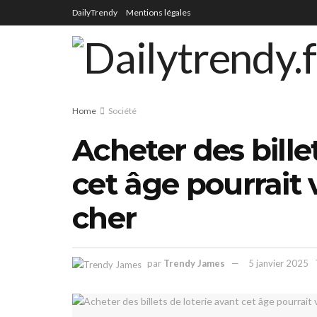
DailyTrendy
Mentions légales
Home
Société
Acheter des bille
cet âge pourrait 
cher
par
Trendy James
5 janvier 2025