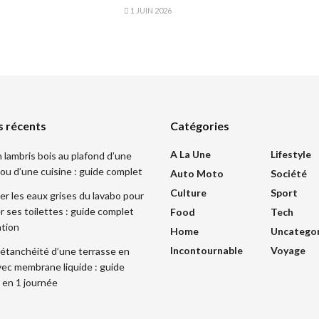
1 JUIN 2026
s récents
Catégories
A La Une
Lifestyle
 lambris bois au plafond d’une
ou d’une cuisine : guide complet
Auto Moto
Société
Culture
Sport
r les eaux grises du lavabo pour
r ses toilettes : guide complet
Food
Tech
ation
Home
Uncatego
Incontournable
Voyage
l’étanchéité d’une terrasse en
ec membrane liquide : guide
 en 1 journée