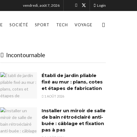
vendredi, août 7, 2026
Login
LE
SOCIÉTÉ
SPORT
TECH
VOYAGE
Incontournable
Établi de jardin pliable
fixé au mur : plans, cotes
et étapes de fabrication
1 AOÛT 2026
Installer un miroir de salle
de bain rétroéclairé anti-
buée : câblage et fixation
pas à pas