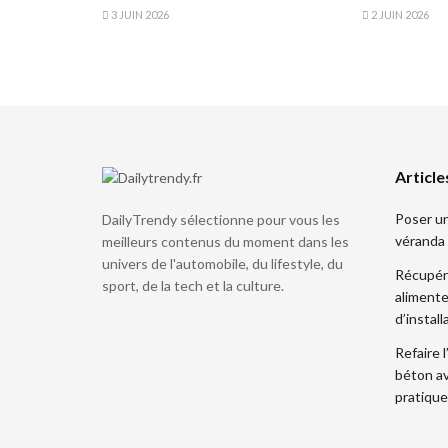
3 JUIN 2026
2 JUIN 2026
Article
Poser un
DailyTrendy sélectionne pour vous les
véranda 
meilleurs contenus du moment dans les
univers de l'automobile, du lifestyle, du
Récupére
sport, de la tech et la culture.
alimente
d’install
Refaire 
béton av
pratique