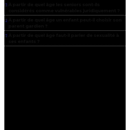
À partir de quel âge les seniors sont-ils
considérés comme vulnérables juridiquement ?
À partir de quel âge un enfant peut-il choisir son
parent gardien ?
À partir de quel âge faut-il parler de sexualité à
ses enfants ?
Quel âge pour voir
L’Accident de
piano
au cinéma ?
tout public avec
La classification officielle indique une diffusion
avertissement
, ce qui signifie que le film est accessible à un large
public tout en recommandant une vigilance particulière,
notamment pour les plus jeunes.
Contenu mature :
Le film aborde des thèmes
comme la célébrité sur les réseaux sociaux, le