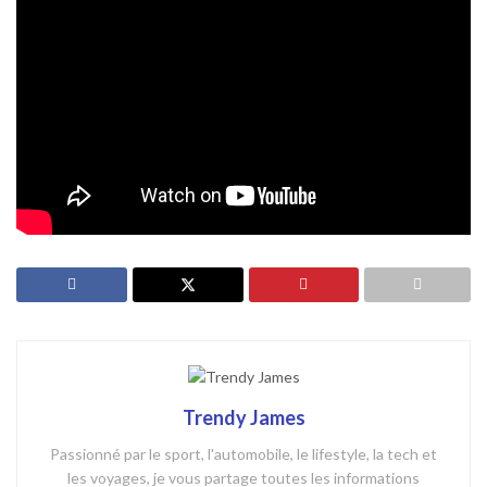
Partager sur les réseaux
L’article
A partir de quel âge voir « l’accident de piano » de
Quentin Dupieux
est à lire sur
A partir de quel âge ?
Trendy James
Passionné par le sport, l'automobile, le lifestyle, la tech et
les voyages, je vous partage toutes les informations