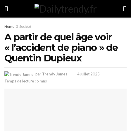
Home
Société
A partir de quel âge voir
« l’accident de piano » de
Quentin Dupieux
par
Trendy James
4 juillet 2025
Temps de lecture : 6 mns